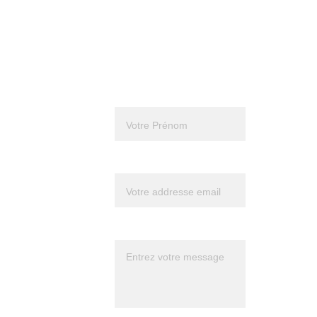
Formation en Thérapie Holistique : 
Coaching et Thérapie Holistique
Prénom*
Suivez 
Frédéric 
Votre email*
sur 
Youtube 
Message*
pour mieux 
le connaître