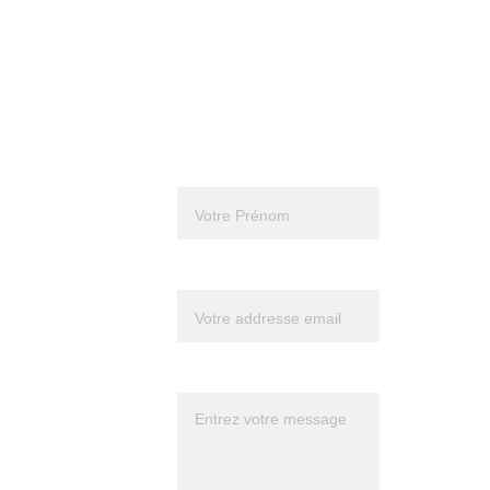
candidature sur la page de la 
Formation en Thérapie Holistique : 
Coaching et Thérapie Holistique
Prénom*
Suivez 
Frédéric 
Votre email*
sur 
Youtube 
Message*
pour mieux 
le connaître