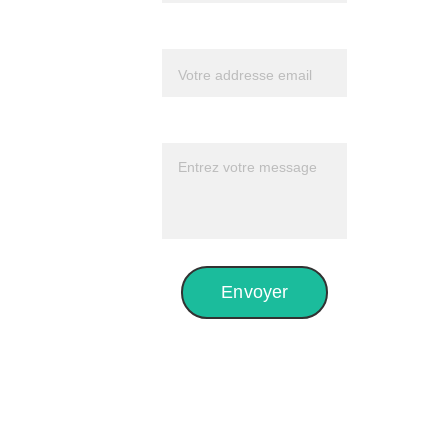
Frédéric 
Votre email*
sur 
Youtube 
Message*
pour mieux 
le connaître
Envoyer
Sur 
Facebook, 
vous 