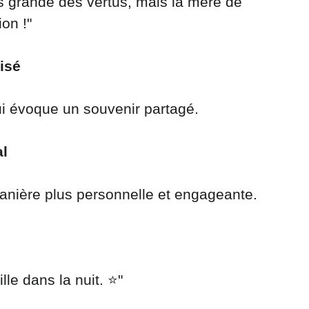
ion !"
isé
ui évoque un souvenir partagé.
al
anière plus personnelle et engageante.
le dans la nuit. ⭐️"