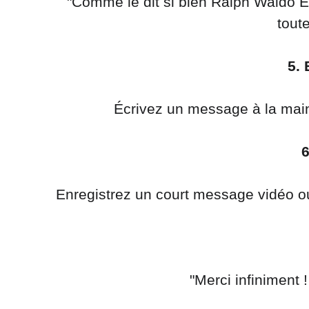
 "Comme le dit si bien Ralph Waldo Emerson, 'La gratitude est non seulement la plus grande des vertus, mais la mère de 
toute
5.
 Écrivez un message à la mai
6
 Enregistrez un court message vidéo 
 "Merci infiniment 