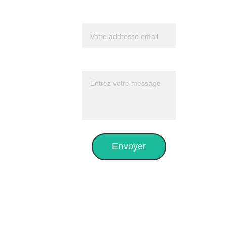
Frédéric 
Votre email*
sur 
Youtube 
Message*
pour mieux 
le connaître
Envoyer
Sur 
Facebook, 
vous 