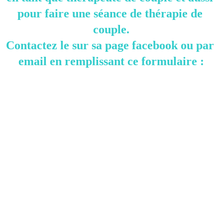
pour faire une séance de thérapie de 
couple.
Contactez le sur sa page facebook ou par 
email en remplissant ce formulaire :
✍️ Pour toutes Questions sur les 
Programmes d'accompagnement de 
Frédéric, 
les Stages ou la Méditation, vous 
pouvez contacter 
Frédéric directement ou réserver votre 