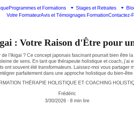
ique
Programmes et Formations
Stages et Retraites
Blo
Votre Formateur
Avis et Témoignages Formation
Contactez-F
igai : Votre Raison d'Être pour u
e l'Ikigai ? Ce concept japonais fascinant pourrait bien être la 
 pleine de sens. En tant que thérapeute holistique et coach, j'ai eu
tats ont souvent été transformateurs. Laissez-moi vous partager
intégrer parfaitement dans une approche holistique du bien-être
RMATION THÉRAPIE HOLISTIQUE ET COACHING HOLISTI
Frédéric
3/30/2026
8 min lire