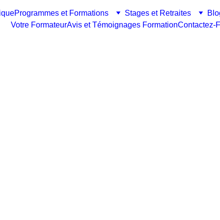
ique
Programmes et Formations
Stages et Retraites
Blo
Votre Formateur
Avis et Témoignages Formation
Contactez-F
RMATION THÉRAPIE HOLISTIQUE ET COACHING HOLISTI