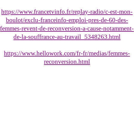
https://www.francetvinfo.fr/replay-radio/c-est-mon-
boulot/exclu-franceinfo-emploi-pres-de-60-des-
femmes-revent-de-reconversion-a-cause-notamment-
de-la-souffrance-au-travail_5348263.html
https://www.hellowork.com/fr-fr/medias/femmes-
reconversion.html
✍️ Pour toutes Questions sur les 
Programmes d'accompagnement de 
Frédéric, 
les Stages ou la Méditation, vous 