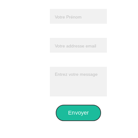
Prénom*
Suivez 
Frédéric 
Votre email*
sur 
Youtube 
Message*
pour mieux 
le connaître
Envoyer
Sur 