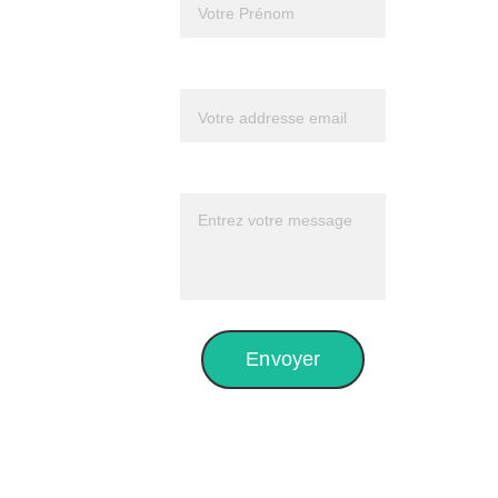
Suivez 
Frédéric 
Votre email*
sur 
Youtube 
Message*
pour mieux 
le connaître
Envoyer
Sur 
Facebook, 