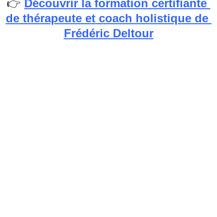
👉 
Découvrir la formation certifiante 
de thérapeute et coach holistique de 
Frédéric Deltour
✍️ Pour toutes Questions sur les 
Programmes d'accompagnement de 
Frédéric, 
les Stages ou la Méditation, vous 
pouvez contacter 